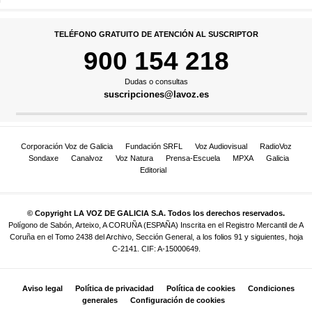
TELÉFONO GRATUITO DE ATENCIÓN AL SUSCRIPTOR
900 154 218
Dudas o consultas
suscripciones@lavoz.es
Corporación Voz de Galicia
Fundación SRFL
Voz Audiovisual
RadioVoz
Sondaxe
Canalvoz
Voz Natura
Prensa-Escuela
MPXA
Galicia
Editorial
© Copyright LA VOZ DE GALICIA S.A. Todos los derechos reservados.
Polígono de Sabón, Arteixo, A CORUÑA (ESPAÑA) Inscrita en el Registro Mercantil de A
Coruña en el Tomo 2438 del Archivo, Sección General, a los folios 91 y siguientes, hoja
C-2141. CIF: A-15000649.
Aviso legal
Política de privacidad
Política de cookies
Condiciones
generales
Configuración de cookies