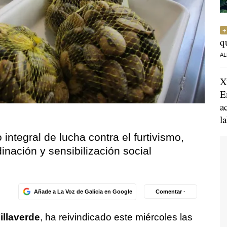
q
AL
X
E
a
l
ntegral de lucha contra el furtivismo,
inación y sensibilización social
Añade a La Voz de Galicia en Google
Comentar ·
illaverde
, ha reivindicado este miércoles las