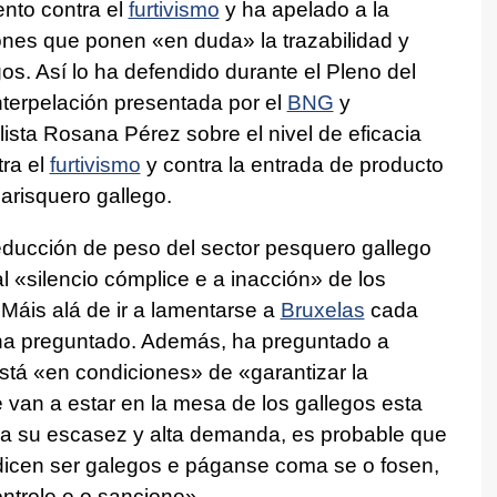
nto contra el
furtivismo
y ha apelado a la
ones que ponen «en duda» la trazabilidad y
os. Así lo ha defendido durante el Pleno del
nterpelación presentada por el
BNG
y
ista Rosana Pérez sobre el nivel de eficacia
ra el
furtivismo
y contra la entrada de producto
arisquero gallego.
educción de peso del sector pesquero gallego
l «silencio cómplice e a inacción» de los
Máis alá de ir a lamentarse a
Bruxelas
cada
 ha preguntado. Además, ha preguntado a
 está «en condiciones» de «garantizar la
e van a estar en la mesa de los gallegos esta
a su escasez y alta demanda, es probable que
icen ser galegos e páganse coma se o fosen,
ntrole e o sancione».