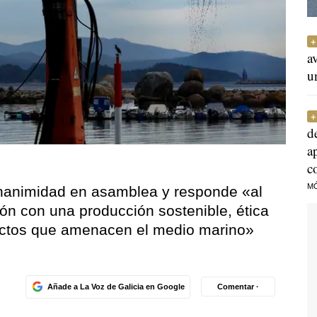
a
u
d
a
c
M
unanimidad en asamblea y responde «al
ón con una producción sostenible, ética
yectos que amenacen el medio marino»
Añade a La Voz de Galicia en Google
Comentar ·