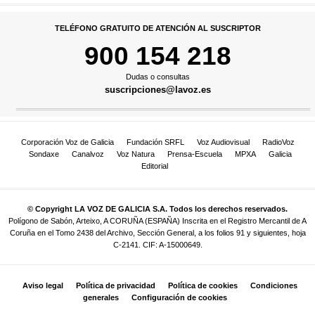
TELÉFONO GRATUITO DE ATENCIÓN AL SUSCRIPTOR
900 154 218
Dudas o consultas
suscripciones@lavoz.es
Corporación Voz de Galicia
Fundación SRFL
Voz Audiovisual
RadioVoz
Sondaxe
Canalvoz
Voz Natura
Prensa-Escuela
MPXA
Galicia
Editorial
© Copyright LA VOZ DE GALICIA S.A. Todos los derechos reservados.
Polígono de Sabón, Arteixo, A CORUÑA (ESPAÑA) Inscrita en el Registro Mercantil de A
Coruña en el Tomo 2438 del Archivo, Sección General, a los folios 91 y siguientes, hoja
C-2141. CIF: A-15000649.
Aviso legal
Política de privacidad
Política de cookies
Condiciones
generales
Configuración de cookies