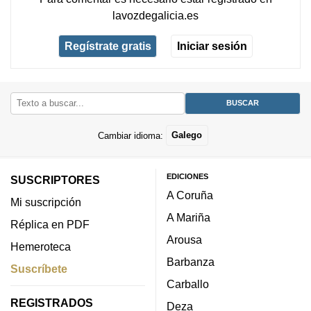
lavozdegalicia.es
Regístrate gratis
Iniciar sesión
Cambiar idioma:
Galego
EDICIONES
SUSCRIPTORES
A Coruña
Mi suscripción
A Mariña
Réplica en PDF
Arousa
Hemeroteca
Barbanza
Suscríbete
Carballo
REGISTRADOS
Deza