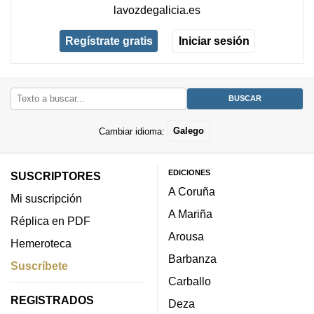
lavozdegalicia.es
Regístrate gratis
Iniciar sesión
Cambiar idioma:
Galego
EDICIONES
SUSCRIPTORES
A Coruña
Mi suscripción
A Mariña
Réplica en PDF
Arousa
Hemeroteca
Barbanza
Suscríbete
Carballo
REGISTRADOS
Deza