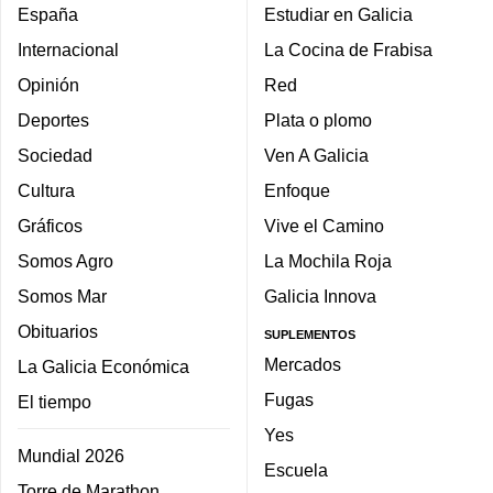
España
Estudiar en Galicia
Internacional
La Cocina de Frabisa
Opinión
Red
Deportes
Plata o plomo
Sociedad
Ven A Galicia
Cultura
Enfoque
Gráficos
Vive el Camino
Somos Agro
La Mochila Roja
Somos Mar
Galicia Innova
Obituarios
SUPLEMENTOS
Mercados
La Galicia Económica
Fugas
El tiempo
Yes
Mundial 2026
Escuela
Torre de Marathon