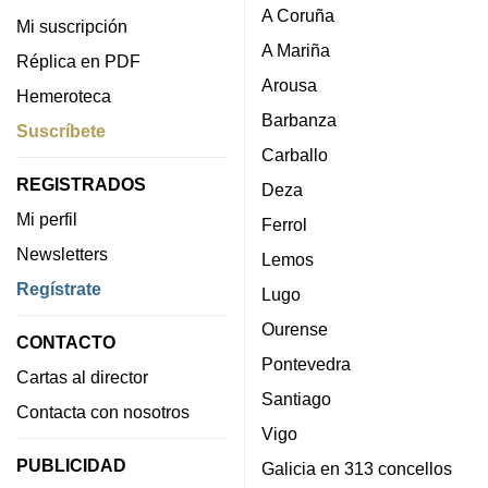
A Coruña
Mi suscripción
A Mariña
Réplica en PDF
Arousa
Hemeroteca
Barbanza
Suscríbete
Carballo
REGISTRADOS
Deza
Mi perfil
Ferrol
Newsletters
Lemos
Regístrate
Lugo
Ourense
CONTACTO
Pontevedra
Cartas al director
Santiago
Contacta con nosotros
Vigo
PUBLICIDAD
Galicia en 313 concellos