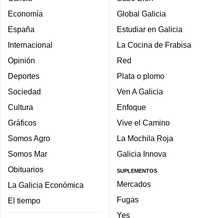
Economía
Global Galicia
España
Estudiar en Galicia
Internacional
La Cocina de Frabisa
Opinión
Red
Deportes
Plata o plomo
Sociedad
Ven A Galicia
Cultura
Enfoque
Gráficos
Vive el Camino
Somos Agro
La Mochila Roja
Somos Mar
Galicia Innova
Obituarios
SUPLEMENTOS
Mercados
La Galicia Económica
Fugas
El tiempo
Yes