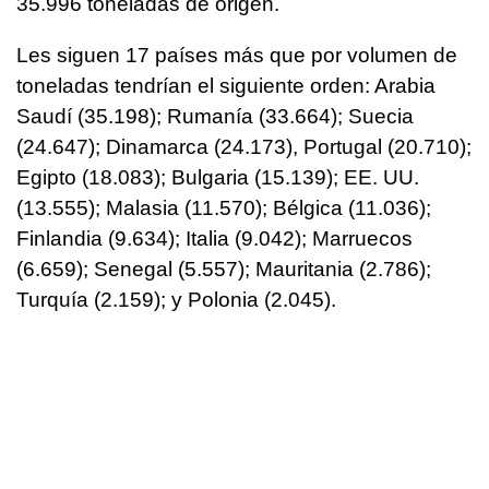
35.996 toneladas de origen.
Les siguen 17 países más que por volumen de
toneladas tendrían el siguiente orden: Arabia
Saudí (35.198); Rumanía (33.664); Suecia
(24.647); Dinamarca (24.173), Portugal (20.710);
Egipto (18.083); Bulgaria (15.139); EE. UU.
(13.555); Malasia (11.570); Bélgica (11.036);
Finlandia (9.634); Italia (9.042); Marruecos
(6.659); Senegal (5.557); Mauritania (2.786);
Turquía (2.159); y Polonia (2.045).