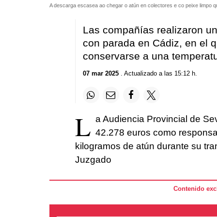
A descarga escasea ao chegar o atún en colectores e co peixe limpo que
Las compañías realizaron un
con parada en Cádiz, en el 
conservarse a una temperat
07 mar 2025
. Actualizado a las 15:12 h.
L
a Audiencia Provincial de S
42.278 euros como responsa
kilogramos de atún durante su trans
Juzgado
Contenido excl