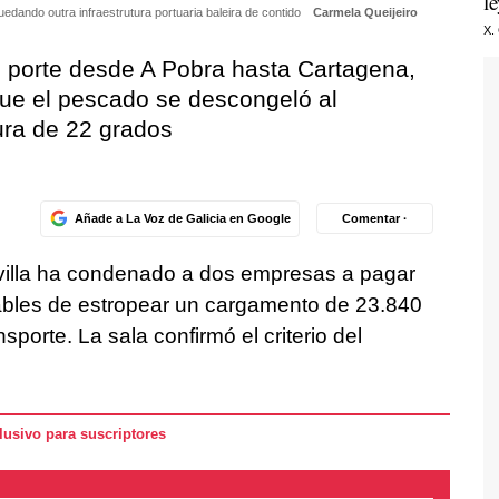
l
dando outra infraestrutura portuaria baleira de contido
Carmela Queijeiro
X.
 porte desde A Pobra hasta Cartagena,
que el pescado se descongeló al
ura de 22 grados
Añade a La Voz de Galicia en Google
Comentar ·
evilla ha condenado a dos empresas a pagar
bles de estropear un cargamento de 23.840
porte. La sala confirmó el criterio del
usivo para suscriptores