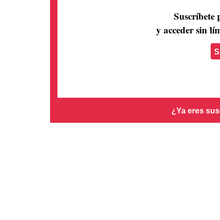
Suscríbete 
y acceder sin lím
S
¿Ya eres sus