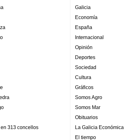
ña
Galicia
Economía
za
España
lo
Internacional
Opinión
Deportes
Sociedad
Cultura
e
Gráficos
edra
Somos Agro
go
Somos Mar
Obituarios
 en 313 concellos
La Galicia Económica
El tiempo