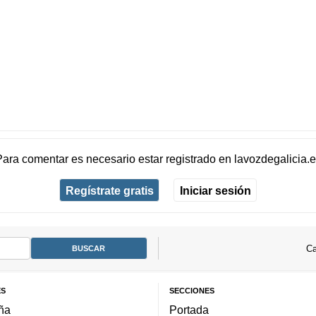
Para comentar es necesario
estar registrado
en
lavozdegalicia.
Regístrate gratis
Iniciar sesión
Ca
ES
SECCIONES
ña
Portada