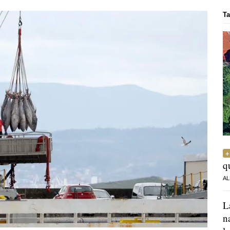
Ta
q
AL
L
n