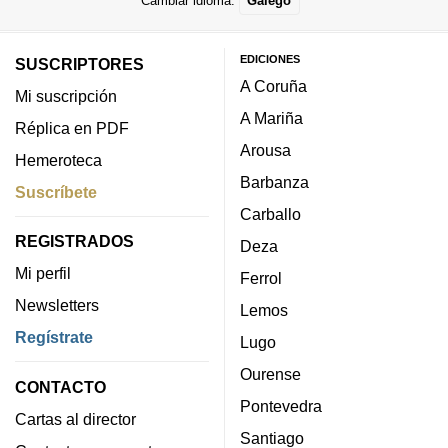
Cambiar idioma:
Galego
EDICIONES
SUSCRIPTORES
A Coruña
Mi suscripción
A Mariña
Réplica en PDF
Arousa
Hemeroteca
Barbanza
Suscríbete
Carballo
REGISTRADOS
Deza
Mi perfil
Ferrol
Newsletters
Lemos
Regístrate
Lugo
Ourense
CONTACTO
Pontevedra
Cartas al director
Santiago