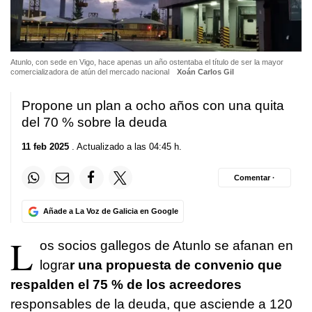
Atunlo, con sede en Vigo, hace apenas un año ostentaba el título de ser la mayor
comercializadora de atún del mercado nacional
Xoán Carlos Gil
Propone un plan a ocho años con una quita
del 70 % sobre la deuda
11 feb 2025
. Actualizado a las 04:45 h.
Comentar ·
Añade a La Voz de Galicia en Google
L
os socios gallegos de Atunlo se afanan en
logra
r una propuesta de convenio que
respalden el 75 % de los acreedores
responsables de la deuda, que asciende a 120