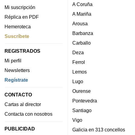
A Coruña
Mi suscripción
A Mariña
Réplica en PDF
Arousa
Hemeroteca
Barbanza
Suscríbete
Carballo
REGISTRADOS
Deza
Mi perfil
Ferrol
Newsletters
Lemos
Regístrate
Lugo
Ourense
CONTACTO
Pontevedra
Cartas al director
Santiago
Contacta con nosotros
Vigo
PUBLICIDAD
Galicia en 313 concellos