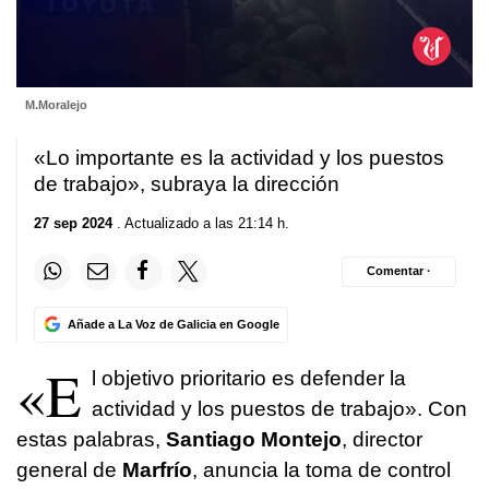
0
M.Moralejo
seconds
of
1
«Lo importante es la actividad y los puestos
minute,
42
de trabajo», subraya la dirección
seconds
27 sep 2024
. Actualizado a las 21:14 h.
Comentar ·
Añade a La Voz de Galicia en Google
«E
l objetivo prioritario es defender la
actividad y los puestos de trabajo». Con
estas palabras,
Santiago Montejo
, director
general de
Marfrío
, anuncia la toma de control