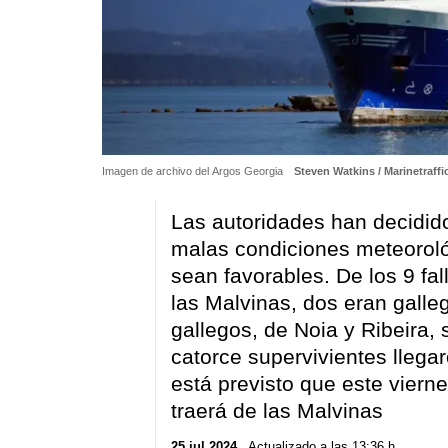
Imagen de archivo del Argos Georgia
Steven Watkins / Marinetraffi
Las autoridades han decidido
malas condiciones meteorol
sean favorables. De los 9 fa
las Malvinas, dos eran galle
gallegos, de Noia y Ribeira,
catorce supervivientes llega
está previsto que este viern
traerá de las Malvinas
25 jul 2024
. Actualizado a las 13:36 h.