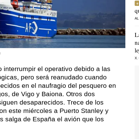
q
AL
L
n
l
c
X.
 interrumpir el operativo debido a las
ógicas, pero será reanudado cuando
llecidos en el naufragio del pesquero en
gos, de Vigo y Baiona. Otros dos
 siguen desaparecidos. Trece de los
ron este miércoles a Puerto Stanley y
es salga de España el avión que los