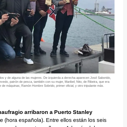
dos y de alguna de las mujeres. De izquierda a derecha aparecen José Saborido,
vedo, patrón de pesca, también con su mujer, Maribel; Nito, de Ribeira, que era
fe de máquinas; Ramón Hombre Sobrido, primer oficial, y otro tripulante más.
naufragio arribaron a Puerto Stanley
 (hora española). Entre ellos están los seis