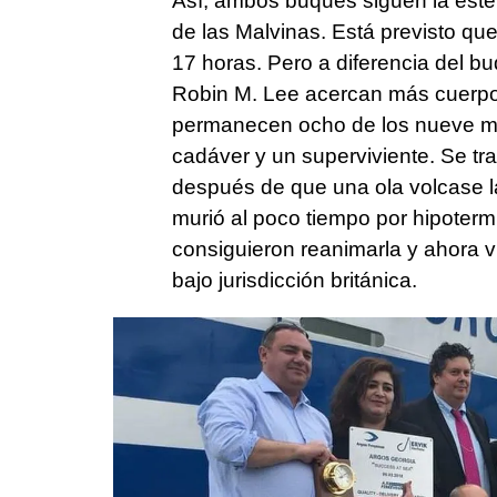
Así, ambos buques siguen la estela 
de las Malvinas. Está previsto que
17 horas. Pero a diferencia del bu
Robin M. Lee acercan más cuerpos
permanecen ocho de los nueve mue
cadáver y un superviviente. Se tr
después de que una ola volcase la
murió al poco tiempo por hipotermi
consiguieron reanimarla y ahora via
bajo jurisdicción británica.