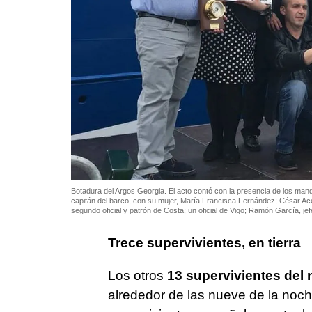
Botadura del Argos Georgia. El acto contó con la presencia de los man
capitán del barco, con su mujer, María Francisca Fernández; César Ace
segundo oficial y patrón de Costa; un oficial de Vigo; Ramón García, je
Trece supervivientes, en tierra
Los otros
13 supervivientes del 
alrededor de las nueve de la noche