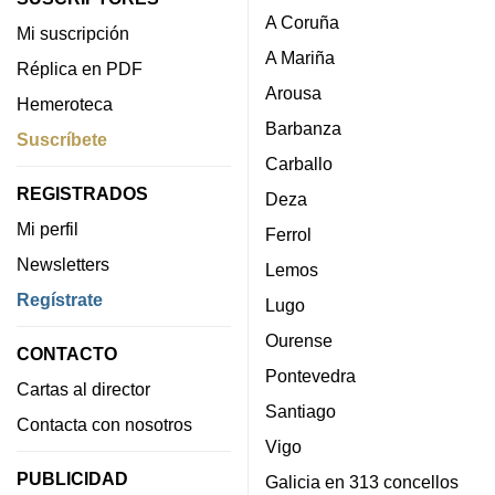
A Coruña
Mi suscripción
A Mariña
Réplica en PDF
Arousa
Hemeroteca
Barbanza
Suscríbete
Carballo
REGISTRADOS
Deza
Mi perfil
Ferrol
Newsletters
Lemos
Regístrate
Lugo
Ourense
CONTACTO
Pontevedra
Cartas al director
Santiago
Contacta con nosotros
Vigo
PUBLICIDAD
Galicia en 313 concellos