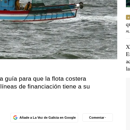
q
AL
X
E
a
l
 guía para que la flota costera
líneas de financiación tiene a su
Añade a La Voz de Galicia en Google
Comentar ·