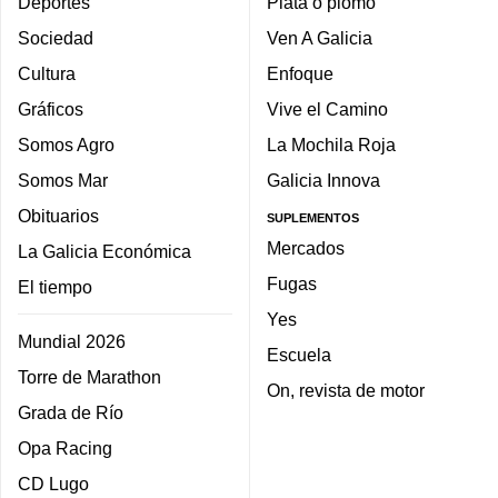
Deportes
Plata o plomo
Sociedad
Ven A Galicia
Cultura
Enfoque
Gráficos
Vive el Camino
Somos Agro
La Mochila Roja
Somos Mar
Galicia Innova
Obituarios
SUPLEMENTOS
Mercados
La Galicia Económica
Fugas
El tiempo
Yes
Mundial 2026
Escuela
Torre de Marathon
On, revista de motor
Grada de Río
Opa Racing
CD Lugo