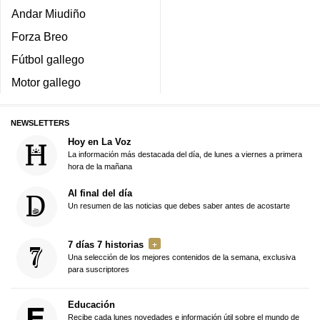
Andar Miudiño
Forza Breo
Fútbol gallego
Motor gallego
NEWSLETTERS
Hoy en La Voz
La información más destacada del día, de lunes a viernes a primera
hora de la mañana
Al final del día
Un resumen de las noticias que debes saber antes de acostarte
7 días 7 historias
Una selección de los mejores contenidos de la semana, exclusiva
para suscriptores
Educación
Recibe cada lunes novedades e información útil sobre el mundo de