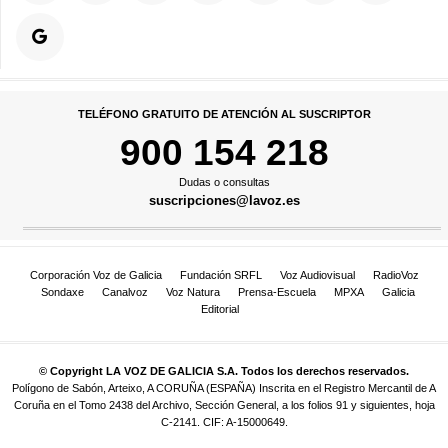
TELÉFONO GRATUITO DE ATENCIÓN AL SUSCRIPTOR
900 154 218
Dudas o consultas
suscripciones@lavoz.es
Corporación Voz de Galicia
Fundación SRFL
Voz Audiovisual
RadioVoz
Sondaxe
Canalvoz
Voz Natura
Prensa-Escuela
MPXA
Galicia
Editorial
© Copyright LA VOZ DE GALICIA S.A. Todos los derechos reservados.
Polígono de Sabón, Arteixo, A CORUÑA (ESPAÑA) Inscrita en el Registro Mercantil de A
Coruña en el Tomo 2438 del Archivo, Sección General, a los folios 91 y siguientes, hoja
C-2141. CIF: A-15000649.