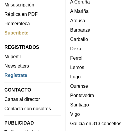
A Coruña
Mi suscripción
A Mariña
Réplica en PDF
Arousa
Hemeroteca
Barbanza
Suscríbete
Carballo
REGISTRADOS
Deza
Mi perfil
Ferrol
Newsletters
Lemos
Regístrate
Lugo
Ourense
CONTACTO
Pontevedra
Cartas al director
Santiago
Contacta con nosotros
Vigo
PUBLICIDAD
Galicia en 313 concellos