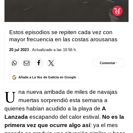
0
seconds
Estos episodios se repiten cada vez con
of
31
mayor frecuencia en las costas arousanas
seconds
20 jul 2023
. Actualizado a las 10:56 h.
Comentar ·
Añade a La Voz de Galicia en Google
U
na nueva arribada de miles de navajas
muertas sorprendió esta semana a
quienes habían acudido a la playa de
A
Lanzada
escapando del calor estival.
No es la
primera vez que ocurre algo así
: ya el mes