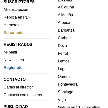
EDICIONES
SUSCRIPTORES
A Coruña
Mi suscripción
A Mariña
Réplica en PDF
Arousa
Hemeroteca
Barbanza
Suscríbete
Carballo
REGISTRADOS
Deza
Mi perfil
Ferrol
Newsletters
Lemos
Regístrate
Lugo
Ourense
CONTACTO
Pontevedra
Cartas al director
Santiago
Contacta con nosotros
Vigo
PUBLICIDAD
Galicia en 313 concellos