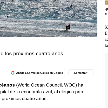
q
AL
X
E
a
l
ad los próximos cuatro años
Añade a La Voz de Galicia en Google
Comentar ·
céanos
(World Ocean Council, WOC) ha
ital de la economía azul, al elegirla para
s próximos cuatro años.