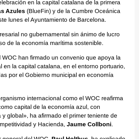
bración en la capital catalana de la primera
as Azules
(BlueFin) y de la Cumbre Oceánica
ste lunes el Ayuntamiento de Barcelona.
esarial no gubernamental sin ánimo de lucro
lso de la economía marítima sostenible.
el WOC han firmado un convenio que apoya la
en la capital catalana, en el entorno portuario,
das por el Gobierno municipal en economía
 organismo internacional como el WOC reafirma
como capital de la economía azul, con
y global», ha afirmado el primer teniente de
mpetitividad y Hacienda,
Jaume Collboni
.
tor general del WOC,
Paul Holthus
, ha explicado