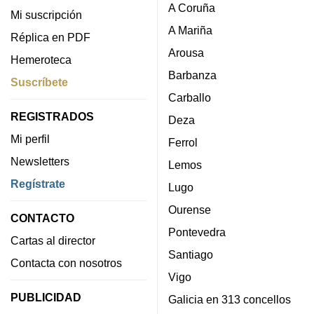
A Coruña
Mi suscripción
A Mariña
Réplica en PDF
Arousa
Hemeroteca
Barbanza
Suscríbete
Carballo
REGISTRADOS
Deza
Mi perfil
Ferrol
Newsletters
Lemos
Regístrate
Lugo
Ourense
CONTACTO
Pontevedra
Cartas al director
Santiago
Contacta con nosotros
Vigo
PUBLICIDAD
Galicia en 313 concellos