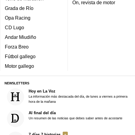
On, revista de motor
Grada de Río
Opa Racing
CD Lugo
Andar Miudiño
Forza Breo
Fútbol gallego
Motor gallego
NEWSLETTERS
Hoy en La Voz
La información más destacada del día, de lunes a viernes a primera
hora de la mañana
Al final del día
Un resumen de las noticias que debes saber antes de acostarte
7 días 7 historias