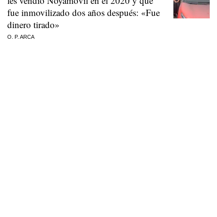
les vendió Noyamóvil en el 2020 y que
fue inmovilizado dos años después: «Fue
dinero tirado»
O. P. ARCA