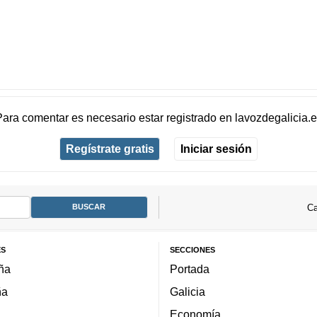
Para comentar es necesario
estar registrado
en
lavozdegalicia.
Regístrate gratis
Iniciar sesión
Ca
ES
SECCIONES
ña
Portada
ña
Galicia
Economía