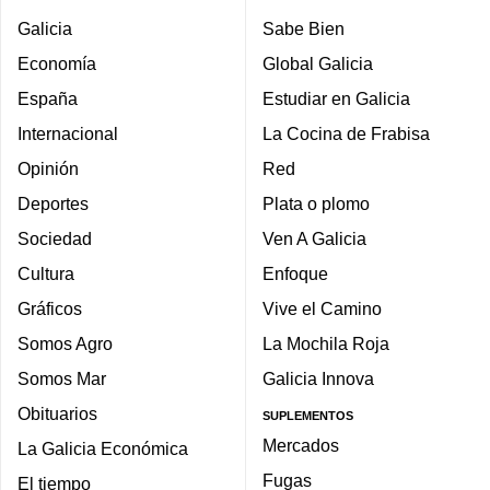
Galicia
Sabe Bien
Economía
Global Galicia
España
Estudiar en Galicia
Internacional
La Cocina de Frabisa
Opinión
Red
Deportes
Plata o plomo
Sociedad
Ven A Galicia
Cultura
Enfoque
Gráficos
Vive el Camino
Somos Agro
La Mochila Roja
Somos Mar
Galicia Innova
Obituarios
SUPLEMENTOS
Mercados
La Galicia Económica
Fugas
El tiempo