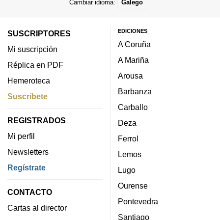
Cambiar idioma:
Galego
EDICIONES
SUSCRIPTORES
A Coruña
Mi suscripción
A Mariña
Réplica en PDF
Arousa
Hemeroteca
Barbanza
Suscríbete
Carballo
REGISTRADOS
Deza
Mi perfil
Ferrol
Newsletters
Lemos
Regístrate
Lugo
Ourense
CONTACTO
Pontevedra
Cartas al director
Santiago