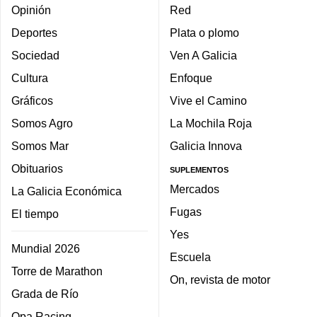
Opinión
Red
Deportes
Plata o plomo
Sociedad
Ven A Galicia
Cultura
Enfoque
Gráficos
Vive el Camino
Somos Agro
La Mochila Roja
Somos Mar
Galicia Innova
Obituarios
SUPLEMENTOS
Mercados
La Galicia Económica
Fugas
El tiempo
Yes
Mundial 2026
Escuela
Torre de Marathon
On, revista de motor
Grada de Río
Opa Racing