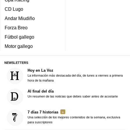
CD Lugo
Andar Miudiño
Forza Breo
Fútbol gallego
Motor gallego
NEWSLETTERS
Hoy en La Voz
La información más destacada del día, de lunes a viernes a primera
hora de la mañana
Al final del día
Un resumen de las noticias que debes saber antes de acostarte
7 días 7 historias
Una selección de los mejores contenidos de la semana, exclusiva
para suscriptores