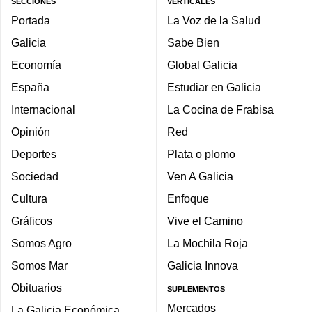
SECCIONES
VERTICALES
Portada
La Voz de la Salud
Galicia
Sabe Bien
Economía
Global Galicia
España
Estudiar en Galicia
Internacional
La Cocina de Frabisa
Opinión
Red
Deportes
Plata o plomo
Sociedad
Ven A Galicia
Cultura
Enfoque
Gráficos
Vive el Camino
Somos Agro
La Mochila Roja
Somos Mar
Galicia Innova
Obituarios
SUPLEMENTOS
Mercados
La Galicia Económica