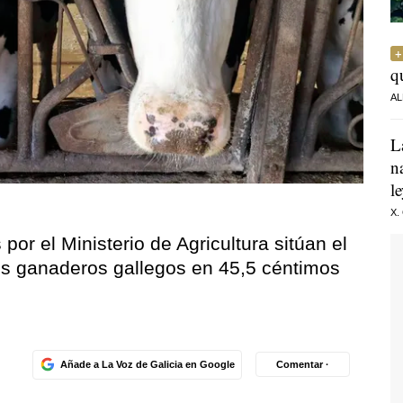
q
AL
L
n
l
X.
por el Ministerio de Agricultura sitúan el
los ganaderos gallegos en 45,5 céntimos
Añade a La Voz de Galicia en Google
Comentar ·