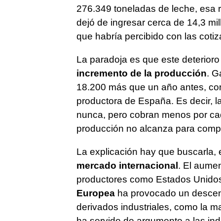
276.349 toneladas de leche, esa r
dejó de ingresar cerca de 14,3 mi
que habría percibido con las coti
La paradoja es que este deterioro
incremento de la producción
. G
18.200 más que un año antes, co
productora de España. Es decir, 
nunca, pero cobran menos por cada
producción no alcanza para comp
La explicación hay que buscarla,
mercado internacional
. El aumen
productores como Estados Unidos
Europea
ha provocado un descens
derivados industriales, como la ma
ha servido de argumento a las indu