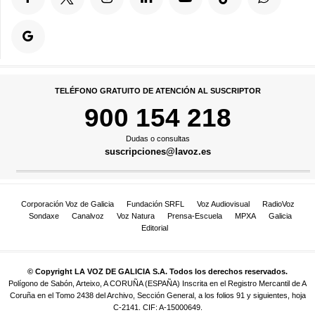
TELÉFONO GRATUITO DE ATENCIÓN AL SUSCRIPTOR
900 154 218
Dudas o consultas
suscripciones@lavoz.es
Corporación Voz de Galicia
Fundación SRFL
Voz Audiovisual
RadioVoz
Sondaxe
Canalvoz
Voz Natura
Prensa-Escuela
MPXA
Galicia
Editorial
© Copyright LA VOZ DE GALICIA S.A. Todos los derechos reservados.
Polígono de Sabón, Arteixo, A CORUÑA (ESPAÑA) Inscrita en el Registro Mercantil de A
Coruña en el Tomo 2438 del Archivo, Sección General, a los folios 91 y siguientes, hoja
C-2141. CIF: A-15000649.