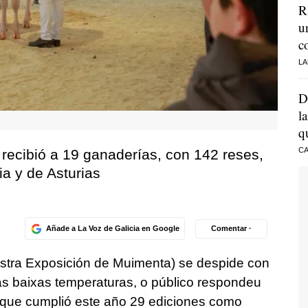
R
u
c
LA
D
l
q
CA
 recibió a 19 ganaderías, con 142 reses,
ia y de Asturias
Añade a La Voz de Galicia en Google
Comentar ·
tra Exposición de Muimenta) se despide con
as baixas temperaturas, o público respondeu
 que cumplió este año 29 ediciones como