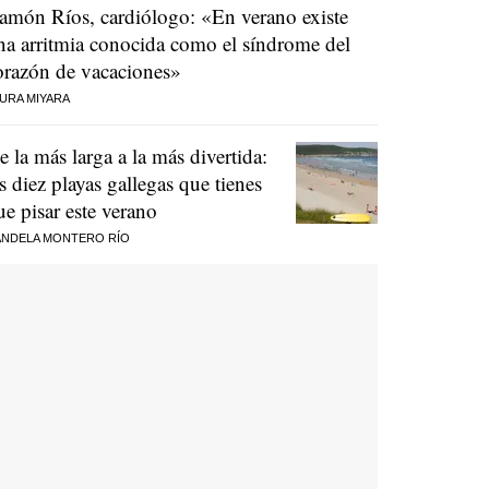
amón Ríos, cardiólogo: «En verano existe
na arritmia conocida como el síndrome del
orazón de vacaciones»
URA MIYARA
e la más larga a la más divertida:
as diez playas gallegas que tienes
ue pisar este verano
NDELA MONTERO RÍO