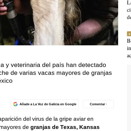
L
c
d
B
i
a
a y veterinaria del país han detectado
leche de varias vacas mayores de granjas
xico
Añade a La Voz de Galicia en Google
Comentar ·
aparición del virus de la gripe aviar en
 mayores de
granjas de Texas, Kansas