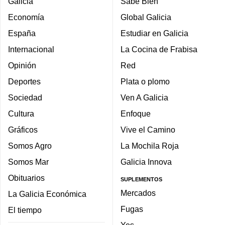
Galicia
Sabe Bien
Economía
Global Galicia
España
Estudiar en Galicia
Internacional
La Cocina de Frabisa
Opinión
Red
Deportes
Plata o plomo
Sociedad
Ven A Galicia
Cultura
Enfoque
Gráficos
Vive el Camino
Somos Agro
La Mochila Roja
Somos Mar
Galicia Innova
Obituarios
SUPLEMENTOS
Mercados
La Galicia Económica
Fugas
El tiempo
Yes