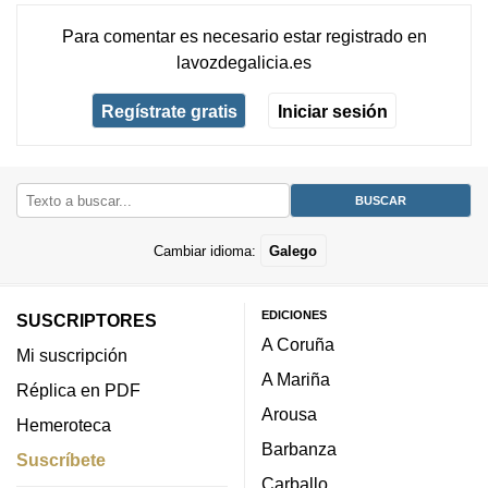
Para comentar es necesario
estar registrado
en
lavozdegalicia.es
Regístrate gratis
Iniciar sesión
Cambiar idioma:
Galego
EDICIONES
SUSCRIPTORES
A Coruña
Mi suscripción
A Mariña
Réplica en PDF
Arousa
Hemeroteca
Barbanza
Suscríbete
Carballo