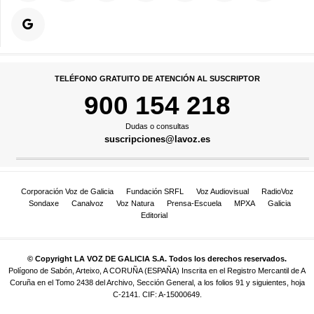
TELÉFONO GRATUITO DE ATENCIÓN AL SUSCRIPTOR
900 154 218
Dudas o consultas
suscripciones@lavoz.es
Corporación Voz de Galicia
Fundación SRFL
Voz Audiovisual
RadioVoz
Sondaxe
Canalvoz
Voz Natura
Prensa-Escuela
MPXA
Galicia
Editorial
© Copyright LA VOZ DE GALICIA S.A. Todos los derechos reservados.
Polígono de Sabón, Arteixo, A CORUÑA (ESPAÑA) Inscrita en el Registro Mercantil de A
Coruña en el Tomo 2438 del Archivo, Sección General, a los folios 91 y siguientes, hoja
C-2141. CIF: A-15000649.