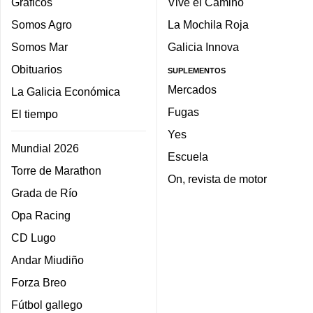
Gráficos
Vive el Camino
Somos Agro
La Mochila Roja
Somos Mar
Galicia Innova
Obituarios
SUPLEMENTOS
Mercados
La Galicia Económica
Fugas
El tiempo
Yes
Mundial 2026
Escuela
Torre de Marathon
On, revista de motor
Grada de Río
Opa Racing
CD Lugo
Andar Miudiño
Forza Breo
Fútbol gallego