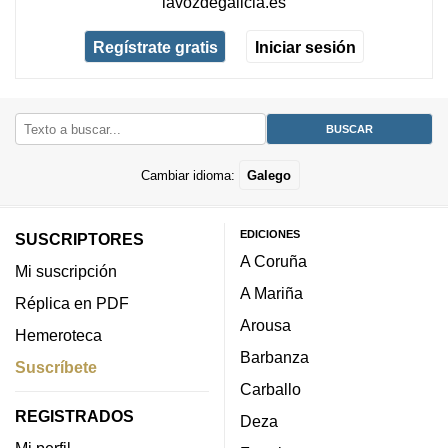
lavozdegalicia.es
Regístrate gratis
Iniciar sesión
Cambiar idioma:
Galego
EDICIONES
SUSCRIPTORES
A Coruña
Mi suscripción
A Mariña
Réplica en PDF
Arousa
Hemeroteca
Barbanza
Suscríbete
Carballo
REGISTRADOS
Deza