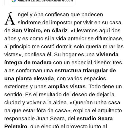
Añade a La Voz de Galicia en Google
Á
ngel y Ana confiesan que padecen
síndrome del impostor por vivir en su casa
de
San Vitoiro, en Allariz
. «Llevamos aquí dos
años y es como si la vida anterior se difuminase,
al principio me costó dormir, solo quería mirar las
vistas», confiesa él. Su hogar es una
vivienda
íntegra de madera
con un especial diseño: tres
alas conforman una
estructura triangular de
una planta elevada
, con varios espacios
exteriores y unas
amplias vistas
. Todo tiene un
sentido. Es el resultado del deseo de dejar la
ciudad y volver a la aldea.
«Querían unha casa
na que estar fóra da casa»
, explica el arquitecto
responsable Juan Seara, del
estudio Seara
Peleteiro
, que ejecutó el proyecto junto al