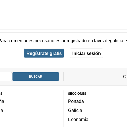
Para comentar es necesario
estar registrado
en
lavozdegalicia.
Regístrate gratis
Iniciar sesión
Ca
ES
SECCIONES
ña
Portada
ña
Galicia
Economía