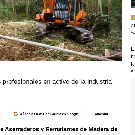
q
AL
L
n
l
X.
 profesionales en activo de la industria
Añade a La Voz de Galicia en Google
Comentar ·
de Aserraderos y Rematantes de Madera de