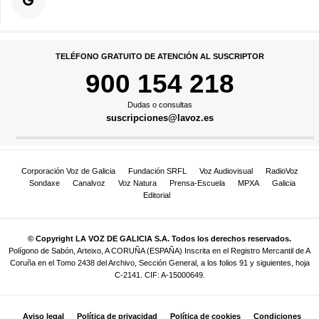
TELÉFONO GRATUITO DE ATENCIÓN AL SUSCRIPTOR
900 154 218
Dudas o consultas
suscripciones@lavoz.es
Corporación Voz de Galicia
Fundación SRFL
Voz Audiovisual
RadioVoz
Sondaxe
Canalvoz
Voz Natura
Prensa-Escuela
MPXA
Galicia
Editorial
© Copyright LA VOZ DE GALICIA S.A. Todos los derechos reservados.
Polígono de Sabón, Arteixo, A CORUÑA (ESPAÑA) Inscrita en el Registro Mercantil de A
Coruña en el Tomo 2438 del Archivo, Sección General, a los folios 91 y siguientes, hoja
C-2141. CIF: A-15000649.
Aviso legal
Política de privacidad
Política de cookies
Condiciones