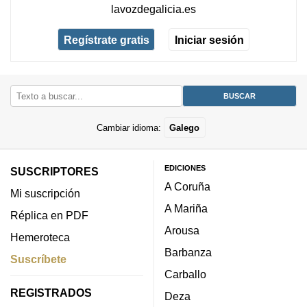
lavozdegalicia.es
Regístrate gratis
Iniciar sesión
Cambiar idioma:
Galego
EDICIONES
SUSCRIPTORES
A Coruña
Mi suscripción
A Mariña
Réplica en PDF
Arousa
Hemeroteca
Barbanza
Suscríbete
Carballo
REGISTRADOS
Deza