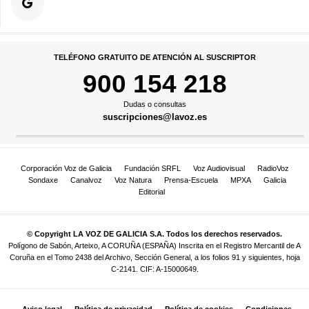
TELÉFONO GRATUITO DE ATENCIÓN AL SUSCRIPTOR
900 154 218
Dudas o consultas
suscripciones@lavoz.es
Corporación Voz de Galicia
Fundación SRFL
Voz Audiovisual
RadioVoz
Sondaxe
Canalvoz
Voz Natura
Prensa-Escuela
MPXA
Galicia
Editorial
© Copyright LA VOZ DE GALICIA S.A. Todos los derechos reservados.
Polígono de Sabón, Arteixo, A CORUÑA (ESPAÑA) Inscrita en el Registro Mercantil de A
Coruña en el Tomo 2438 del Archivo, Sección General, a los folios 91 y siguientes, hoja
C-2141. CIF: A-15000649.
Aviso legal
Política de privacidad
Política de cookies
Condiciones