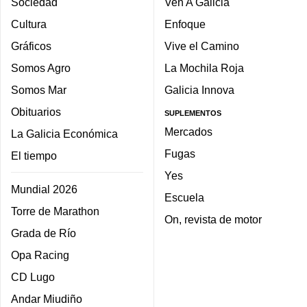
Sociedad
Ven A Galicia
Cultura
Enfoque
Gráficos
Vive el Camino
Somos Agro
La Mochila Roja
Somos Mar
Galicia Innova
Obituarios
SUPLEMENTOS
Mercados
La Galicia Económica
Fugas
El tiempo
Yes
Mundial 2026
Escuela
Torre de Marathon
On, revista de motor
Grada de Río
Opa Racing
CD Lugo
Andar Miudiño