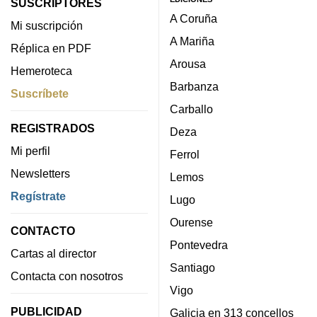
SUSCRIPTORES
A Coruña
Mi suscripción
A Mariña
Réplica en PDF
Arousa
Hemeroteca
Barbanza
Suscríbete
Carballo
REGISTRADOS
Deza
Mi perfil
Ferrol
Newsletters
Lemos
Regístrate
Lugo
Ourense
CONTACTO
Pontevedra
Cartas al director
Santiago
Contacta con nosotros
Vigo
PUBLICIDAD
Galicia en 313 concellos