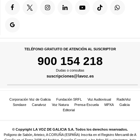
TELÉFONO GRATUITO DE ATENCIÓN AL SUSCRIPTOR
900 154 218
Dudas o consultas
suscripciones@lavoz.es
Corporación Voz de Galicia
Fundación SRFL
Voz Audiovisual
RadioVoz
Sondaxe
Canalvoz
Voz Natura
Prensa-Escuela
MPXA
Galicia
Editorial
© Copyright LA VOZ DE GALICIA S.A. Todos los derechos reservados.
Polígono de Sabón, Arteixo, A CORUÑA (ESPAÑA) Inscrita en el Registro Mercantil de A
Coruña en el Tomo 2438 del Archivo, Sección General, a los folios 91 y siguientes, hoja