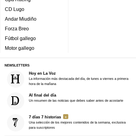
CD Lugo
Andar Miudiño
Forza Breo
Fútbol gallego
Motor gallego
NEWSLETTERS
Hoy en La Voz
La información más destacada del día, de lunes a viernes a primera
hora de la mañana
Al final del día
Un resumen de las noticias que debes saber antes de acostarte
7 días 7 historias
Una selección de los mejores contenidos de la semana, exclusiva
para suscriptores