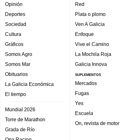
Opinión
Red
Deportes
Plata o plomo
Sociedad
Ven A Galicia
Cultura
Enfoque
Gráficos
Vive el Camino
Somos Agro
La Mochila Roja
Somos Mar
Galicia Innova
Obituarios
SUPLEMENTOS
Mercados
La Galicia Económica
Fugas
El tiempo
Yes
Mundial 2026
Escuela
Torre de Marathon
On, revista de motor
Grada de Río
Opa Racing