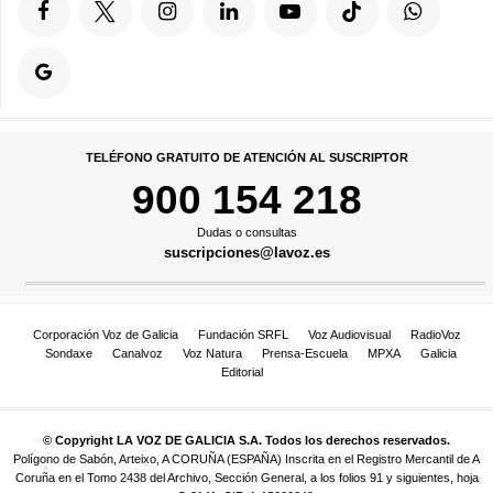
TELÉFONO GRATUITO DE ATENCIÓN AL SUSCRIPTOR
900 154 218
Dudas o consultas
suscripciones@lavoz.es
Corporación Voz de Galicia
Fundación SRFL
Voz Audiovisual
RadioVoz
Sondaxe
Canalvoz
Voz Natura
Prensa-Escuela
MPXA
Galicia
Editorial
© Copyright LA VOZ DE GALICIA S.A. Todos los derechos reservados.
Polígono de Sabón, Arteixo, A CORUÑA (ESPAÑA) Inscrita en el Registro Mercantil de A
Coruña en el Tomo 2438 del Archivo, Sección General, a los folios 91 y siguientes, hoja