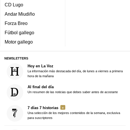
CD Lugo
Andar Miudiño
Forza Breo
Fútbol gallego
Motor gallego
NEWSLETTERS
Hoy en La Voz
La información más destacada del día, de lunes a viernes a primera
hora de la mañana
Al final del día
Un resumen de las noticias que debes saber antes de acostarte
7 días 7 historias
Una selección de los mejores contenidos de la semana, exclusiva
para suscriptores