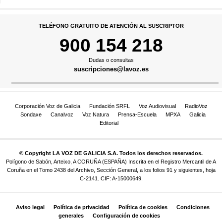
TELÉFONO GRATUITO DE ATENCIÓN AL SUSCRIPTOR
900 154 218
Dudas o consultas
suscripciones@lavoz.es
Corporación Voz de Galicia
Fundación SRFL
Voz Audiovisual
RadioVoz
Sondaxe
Canalvoz
Voz Natura
Prensa-Escuela
MPXA
Galicia
Editorial
© Copyright LA VOZ DE GALICIA S.A. Todos los derechos reservados.
Polígono de Sabón, Arteixo, A CORUÑA (ESPAÑA) Inscrita en el Registro Mercantil de A
Coruña en el Tomo 2438 del Archivo, Sección General, a los folios 91 y siguientes, hoja
C-2141. CIF: A-15000649.
Aviso legal
Política de privacidad
Política de cookies
Condiciones
generales
Configuración de cookies