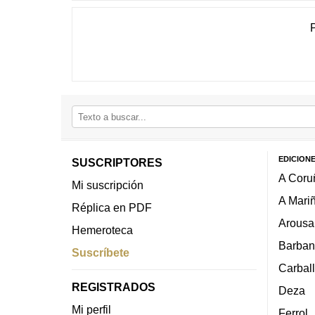
EDICION
SUSCRIPTORES
A Coru
Mi suscripción
A Mari
Réplica en PDF
Arousa
Hemeroteca
Barban
Suscríbete
Carbal
REGISTRADOS
Deza
Mi perfil
Ferrol