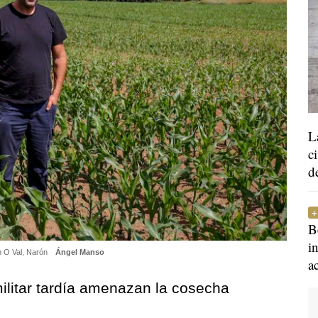
L
c
d
B
i
n O Val, Narón
Ángel Manso
a
 militar tardía amenazan la cosecha