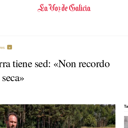
res
ra tiene sed: «
Non recordo
 seca
»
Ta