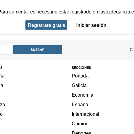
Para comentar es necesario
estar registrado
en
lavozdegalicia.
Regístrate gratis
Iniciar sesión
Ca
ES
SECCIONES
ña
Portada
ña
Galicia
Economía
za
España
lo
Internacional
Opinión
Deportes