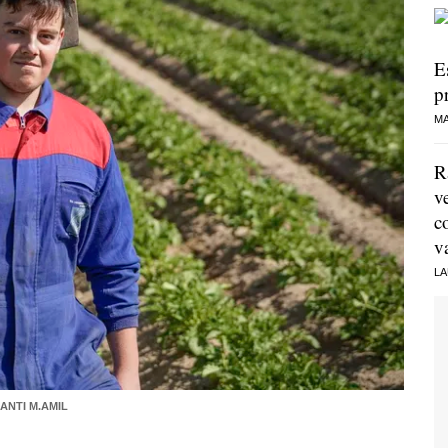
E
p
MA
R
v
c
v
LA
ANTI M.AMIL