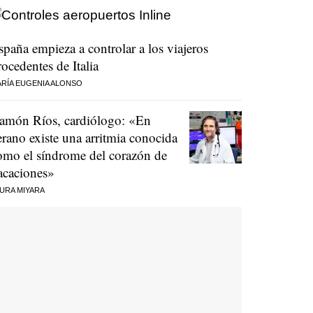
spaña empieza a controlar a los viajeros
rocedentes de Italia
RÍA EUGENIA ALONSO
amón Ríos, cardiólogo: «En
erano existe una arritmia conocida
omo el síndrome del corazón de
acaciones»
URA MIYARA