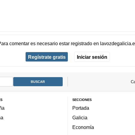
Para comentar es necesario
estar registrado
en
lavozdegalicia.
Regístrate gratis
Iniciar sesión
Ca
ES
SECCIONES
ña
Portada
ña
Galicia
Economía