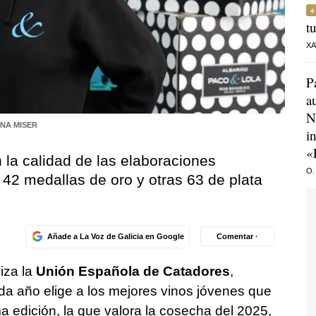
t
XA
P
a
N
NA MISER
i
«
la calidad de las elaboraciones
O.
42 medallas de oro y otras 63 de plata
Añade a La Voz de Galicia en Google
Comentar ·
iza la
Unión Española de Catadores
,
da año elige a los mejores vinos jóvenes que
a edición, la que valora la cosecha del 2025,