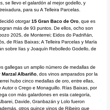
s, se llevo el galardón al mejor godello, y
treixadura, para su A Telleira Parcelas.
decidió otorgar
15 Gran Baco de Oro
, que es
logran más de 93 puntos. De ellos, ocho son
bozo 2025, de Monterrei; Eidos do Padriñán,
s, de Rías Baixas; A Telleira Parcelas y María
án sobre lías y Joaquín Rebolledo Godello, de
es gallegas un amplio número de medallas de
 Marzal Albariño
, dos vinos amparados por la
rrei hubo cinco medallas de oro, entre ellas,
e Autor o Crego e Monaguillo. Rías Baixas, por
lega con más galardones en esta categoría,
lbarei, Davide, Granbazán y Lolo fueron
además, otros quince vinos de Ribeiro que