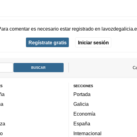
Para comentar es necesario
estar registrado
en
lavozdegalicia.
Regístrate gratis
Iniciar sesión
Ca
ES
SECCIONES
ña
Portada
ña
Galicia
Economía
za
España
lo
Internacional