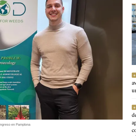
a
u
d
a
congreso en Pamplona
c