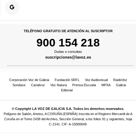
TELÉFONO GRATUITO DE ATENCIÓN AL SUSCRIPTOR
900 154 218
Dudas o consultas
suscripciones@lavoz.es
Corporación Voz de Galicia
Fundación SRFL
Voz Audiovisual
RadioVoz
Sondaxe
Canalvoz
Voz Natura
Prensa-Escuela
MPXA
Galicia
Editorial
© Copyright LA VOZ DE GALICIA S.A. Todos los derechos reservados.
Polígono de Sabón, Arteixo, A CORUÑA (ESPAÑA) Inscrita en el Registro Mercantil de A
Coruña en el Tomo 2438 del Archivo, Sección General, a los folios 91 y siguientes, hoja
C-2141. CIF: A-15000649.