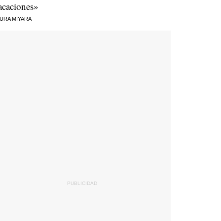
acaciones»
URA MIYARA