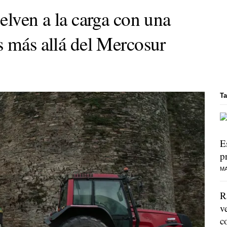
elven a la carga con una
s más allá del Mercosur
Ta
E
p
MA
R
v
c