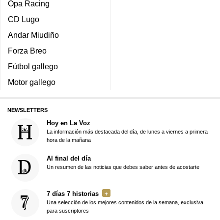
Opa Racing
CD Lugo
Andar Miudiño
Forza Breo
Fútbol gallego
Motor gallego
NEWSLETTERS
Hoy en La Voz
La información más destacada del día, de lunes a viernes a primera
hora de la mañana
Al final del día
Un resumen de las noticias que debes saber antes de acostarte
7 días 7 historias
Una selección de los mejores contenidos de la semana, exclusiva
para suscriptores