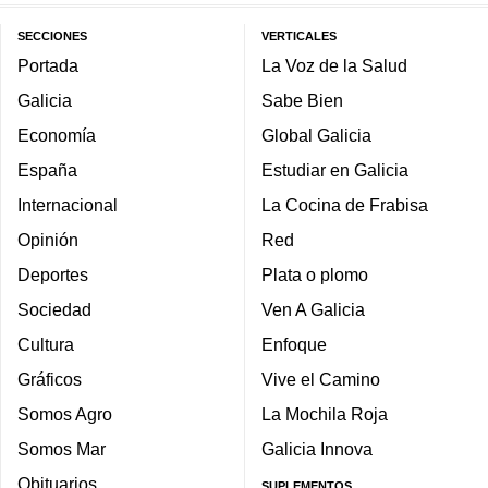
SECCIONES
VERTICALES
Portada
La Voz de la Salud
Galicia
Sabe Bien
Economía
Global Galicia
España
Estudiar en Galicia
Internacional
La Cocina de Frabisa
Opinión
Red
Deportes
Plata o plomo
Sociedad
Ven A Galicia
Cultura
Enfoque
Gráficos
Vive el Camino
Somos Agro
La Mochila Roja
Somos Mar
Galicia Innova
Obituarios
SUPLEMENTOS